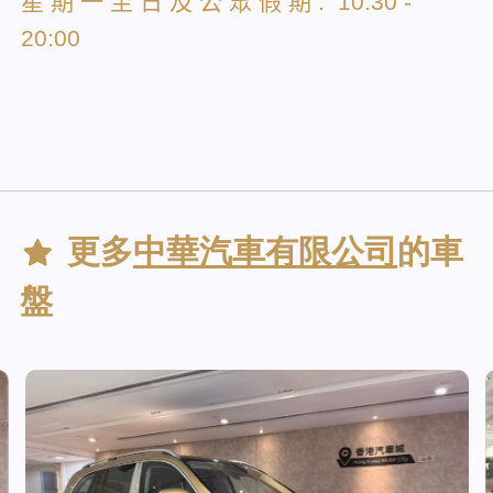
星
期
一
至
日
及
公
眾
假
期
: 10:30 -
20:00
更多
中華汽車有限公司
的車
盤